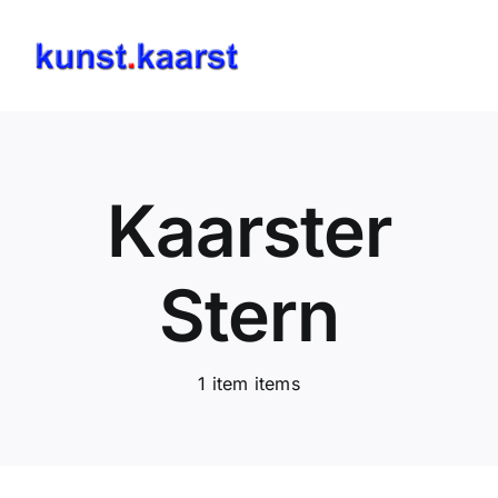
Skip
to
Toggl
content
Navig
Kino Kaarst
Fotogalerien
Kaarster
Kultur in Kaarst
Stern
Stelen in Kaarst
1 item items